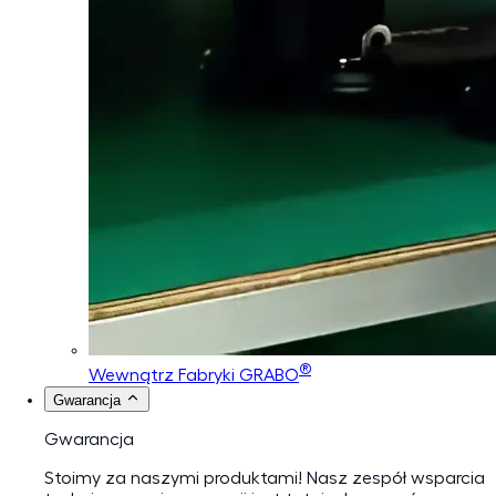
®
Wewnątrz Fabryki GRABO
Gwarancja
Gwarancja
Stoimy za naszymi produktami! Nasz zespół wsparcia