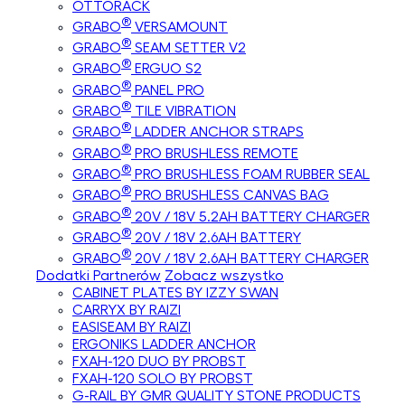
OTTORACK
®
GRABO
VERSAMOUNT
®
GRABO
SEAM SETTER V2
®
GRABO
ERGUO S2
®
GRABO
PANEL PRO
®
GRABO
TILE VIBRATION
®
GRABO
LADDER ANCHOR STRAPS
®
GRABO
PRO BRUSHLESS REMOTE
®
GRABO
PRO BRUSHLESS FOAM RUBBER SEAL
®
GRABO
PRO BRUSHLESS CANVAS BAG
®
GRABO
20V / 18V 5.2AH BATTERY CHARGER
®
GRABO
20V / 18V 2.6AH BATTERY
®
GRABO
20V / 18V 2.6AH BATTERY CHARGER
Dodatki Partnerów
Zobacz wszystko
CABINET PLATES BY IZZY SWAN
CARRYX BY RAIZI
EASISEAM BY RAIZI
ERGONIKS LADDER ANCHOR
FXAH-120 DUO BY PROBST
FXAH-120 SOLO BY PROBST
G-RAIL BY GMR QUALITY STONE PRODUCTS