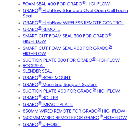
®
FOAM SEAL 400 FOR GRABO
HIGHFLOW
®
GRABO
HighFlow Standard Oval Open Cell Foam
Seal
®
GRABO
HighFlow WIRELESS REMOTE CONTROL
®
GRABO
REMOTE
®
SMART CUT FOAM SEAL 300 FOR GRABO
HIGHFLOW
®
SMART CUT FOAM SEAL 400 FOR GRABO
HIGHFLOW
®
SUCTION PLATE 300 FOR GRABO
HIGHFLOW
ROCKSEAL
SLENDER SEAL
®
GRABO
BORE MOUNT
®
GRABO
Mounting Support System
®
SUCTION PLATE 400 FOR GRABO
HIGHFLOW
®
GRABO
ROLLER
®
GRABO
IMPACT PLATE
®
850MM WIRED REMOTE FOR GRABO
HIGHFLOW
®
1500MM WIRED REMOTE FOR GRABO
HIGHFLOW
®
GRABO
U-HOIST