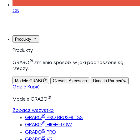
CN
Produkty
Produkty
®
GRABO
zmienia sposób, w jaki podnoszone są
rzeczy.
®
Modele GRABO
Części i Akcesoria
Dodatki Partnerów
Gdzie Kupić
®
Modele GRABO
Zobacz wszystko
®
GRABO
PRO BRUSHLESS
®
GRABO
HIGHFLOW
®
GRABO
PRO
®
GRABO
V2