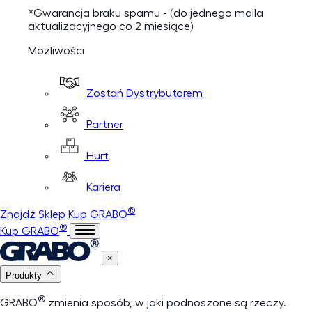
*Gwarancja braku spamu - (do jednego maila
aktualizacyjnego co 2 miesiące)
Możliwości
Zostań Dystrybutorem
Partner
Hurt
Kariera
®
Znajdź Sklep
Kup GRABO
®
Kup GRABO
×
Produkty
®
GRABO
zmienia sposób, w jaki podnoszone są rzeczy.