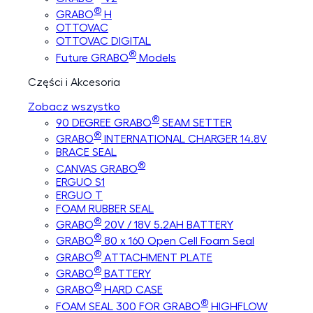
®
GRABO
H
OTTOVAC
OTTOVAC DIGITAL
®
Future GRABO
Models
Części i Akcesoria
Zobacz wszystko
®
90 DEGREE GRABO
SEAM SETTER
®
GRABO
INTERNATIONAL CHARGER 14.8V
BRACE SEAL
®
CANVAS GRABO
ERGUO S1
ERGUO T
FOAM RUBBER SEAL
®
GRABO
20V / 18V 5.2AH BATTERY
®
GRABO
80 x 160 Open Cell Foam Seal
®
GRABO
ATTACHMENT PLATE
®
GRABO
BATTERY
®
GRABO
HARD CASE
®
FOAM SEAL 300 FOR GRABO
HIGHFLOW