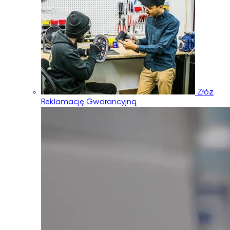
Złóż
Reklamację Gwarancyjną