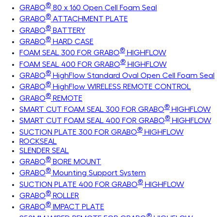
®
GRABO
80 x 160 Open Cell Foam Seal
®
GRABO
ATTACHMENT PLATE
®
GRABO
BATTERY
®
GRABO
HARD CASE
®
FOAM SEAL 300 FOR GRABO
HIGHFLOW
®
FOAM SEAL 400 FOR GRABO
HIGHFLOW
®
GRABO
HighFlow Standard Oval Open Cell Foam Seal
®
GRABO
HighFlow WIRELESS REMOTE CONTROL
®
GRABO
REMOTE
®
SMART CUT FOAM SEAL 300 FOR GRABO
HIGHFLOW
®
SMART CUT FOAM SEAL 400 FOR GRABO
HIGHFLOW
®
SUCTION PLATE 300 FOR GRABO
HIGHFLOW
ROCKSEAL
SLENDER SEAL
®
GRABO
BORE MOUNT
®
GRABO
Mounting Support System
®
SUCTION PLATE 400 FOR GRABO
HIGHFLOW
®
GRABO
ROLLER
®
GRABO
IMPACT PLATE
®