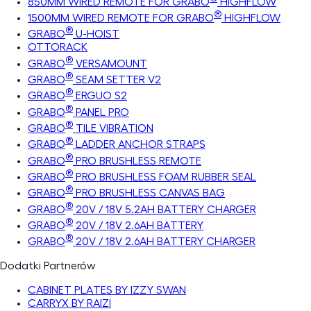
850MM WIRED REMOTE FOR GRABO
HIGHFLOW
®
1500MM WIRED REMOTE FOR GRABO
HIGHFLOW
®
GRABO
U-HOIST
OTTORACK
®
GRABO
VERSAMOUNT
®
GRABO
SEAM SETTER V2
®
GRABO
ERGUO S2
®
GRABO
PANEL PRO
®
GRABO
TILE VIBRATION
®
GRABO
LADDER ANCHOR STRAPS
®
GRABO
PRO BRUSHLESS REMOTE
®
GRABO
PRO BRUSHLESS FOAM RUBBER SEAL
®
GRABO
PRO BRUSHLESS CANVAS BAG
®
GRABO
20V / 18V 5.2AH BATTERY CHARGER
®
GRABO
20V / 18V 2.6AH BATTERY
®
GRABO
20V / 18V 2.6AH BATTERY CHARGER
Dodatki Partnerów
CABINET PLATES BY IZZY SWAN
CARRYX BY RAIZI