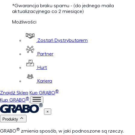
*Gwarancja braku spamu - (do jednego maila
aktualizacyjnego co 2 miesiące)
Możliwości
Zostań Dystrybutorem
Partner
Hurt
Kariera
®
Znajdź Sklep
Kup GRABO
®
Kup GRABO
×
Produkty
®
GRABO
zmienia sposób, w jaki podnoszone są rzeczy.