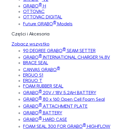
®
GRABO
H
OTTOVAC
OTTOVAC DIGITAL
®
Future GRABO
Models
Części i Akcesoria
Zobacz wszystko
®
90 DEGREE GRABO
SEAM SETTER
®
GRABO
INTERNATIONAL CHARGER 14.8V
BRACE SEAL
®
CANVAS GRABO
ERGUO S1
ERGUO T
FOAM RUBBER SEAL
®
GRABO
20V / 18V 5.2AH BATTERY
®
GRABO
80 x 160 Open Cell Foam Seal
®
GRABO
ATTACHMENT PLATE
®
GRABO
BATTERY
®
GRABO
HARD CASE
®
FOAM SEAL 300 FOR GRABO
HIGHFLOW