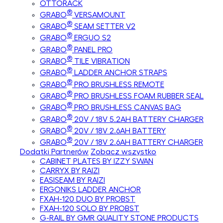
OTTORACK
®
GRABO
VERSAMOUNT
®
GRABO
SEAM SETTER V2
®
GRABO
ERGUO S2
®
GRABO
PANEL PRO
®
GRABO
TILE VIBRATION
®
GRABO
LADDER ANCHOR STRAPS
®
GRABO
PRO BRUSHLESS REMOTE
®
GRABO
PRO BRUSHLESS FOAM RUBBER SEAL
®
GRABO
PRO BRUSHLESS CANVAS BAG
®
GRABO
20V / 18V 5.2AH BATTERY CHARGER
®
GRABO
20V / 18V 2.6AH BATTERY
®
GRABO
20V / 18V 2.6AH BATTERY CHARGER
Dodatki Partnerów
Zobacz wszystko
CABINET PLATES BY IZZY SWAN
CARRYX BY RAIZI
EASISEAM BY RAIZI
ERGONIKS LADDER ANCHOR
FXAH-120 DUO BY PROBST
FXAH-120 SOLO BY PROBST
G-RAIL BY GMR QUALITY STONE PRODUCTS