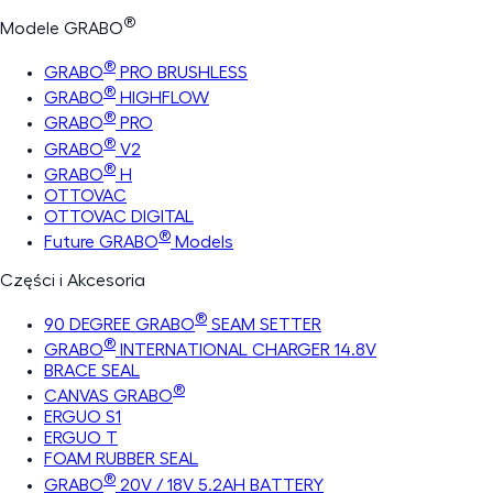
®
Modele GRABO
®
GRABO
PRO BRUSHLESS
®
GRABO
HIGHFLOW
®
GRABO
PRO
®
GRABO
V2
®
GRABO
H
OTTOVAC
OTTOVAC DIGITAL
®
Future GRABO
Models
Części i Akcesoria
®
90 DEGREE GRABO
SEAM SETTER
®
GRABO
INTERNATIONAL CHARGER 14.8V
BRACE SEAL
®
CANVAS GRABO
ERGUO S1
ERGUO T
FOAM RUBBER SEAL
®
GRABO
20V / 18V 5.2AH BATTERY