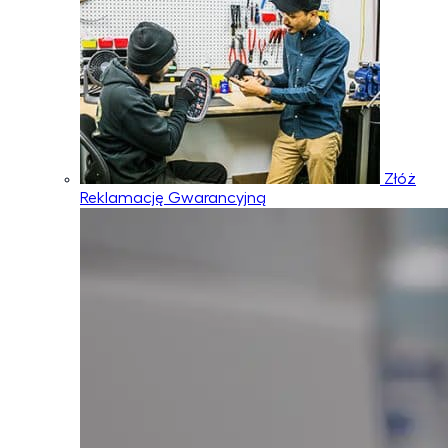
Złóż
Reklamację Gwarancyjną