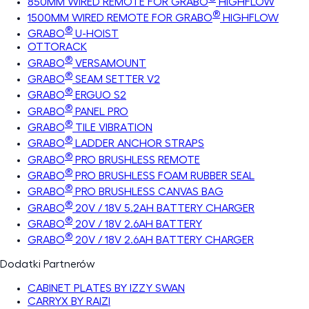
850MM WIRED REMOTE FOR GRABO
HIGHFLOW
®
1500MM WIRED REMOTE FOR GRABO
HIGHFLOW
®
GRABO
U-HOIST
OTTORACK
®
GRABO
VERSAMOUNT
®
GRABO
SEAM SETTER V2
®
GRABO
ERGUO S2
®
GRABO
PANEL PRO
®
GRABO
TILE VIBRATION
®
GRABO
LADDER ANCHOR STRAPS
®
GRABO
PRO BRUSHLESS REMOTE
®
GRABO
PRO BRUSHLESS FOAM RUBBER SEAL
®
GRABO
PRO BRUSHLESS CANVAS BAG
®
GRABO
20V / 18V 5.2AH BATTERY CHARGER
®
GRABO
20V / 18V 2.6AH BATTERY
®
GRABO
20V / 18V 2.6AH BATTERY CHARGER
Dodatki Partnerów
CABINET PLATES BY IZZY SWAN
CARRYX BY RAIZI