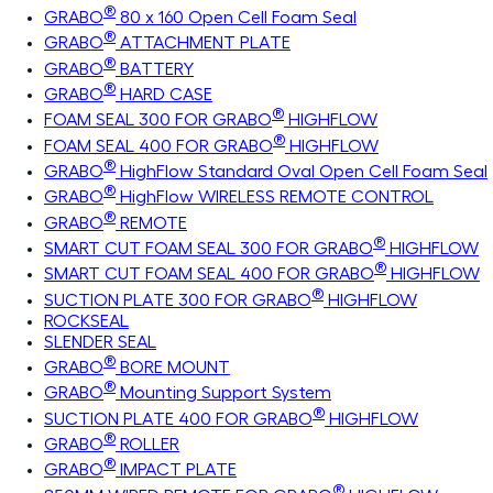
®
GRABO
80 x 160 Open Cell Foam Seal
®
GRABO
ATTACHMENT PLATE
®
GRABO
BATTERY
®
GRABO
HARD CASE
®
FOAM SEAL 300 FOR GRABO
HIGHFLOW
®
FOAM SEAL 400 FOR GRABO
HIGHFLOW
®
GRABO
HighFlow Standard Oval Open Cell Foam Seal
®
GRABO
HighFlow WIRELESS REMOTE CONTROL
®
GRABO
REMOTE
®
SMART CUT FOAM SEAL 300 FOR GRABO
HIGHFLOW
®
SMART CUT FOAM SEAL 400 FOR GRABO
HIGHFLOW
®
SUCTION PLATE 300 FOR GRABO
HIGHFLOW
ROCKSEAL
SLENDER SEAL
®
GRABO
BORE MOUNT
®
GRABO
Mounting Support System
®
SUCTION PLATE 400 FOR GRABO
HIGHFLOW
®
GRABO
ROLLER
®
GRABO
IMPACT PLATE
®