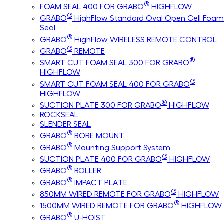
®
FOAM SEAL 400 FOR GRABO
HIGHFLOW
®
GRABO
HighFlow Standard Oval Open Cell Foam
Seal
®
GRABO
HighFlow WIRELESS REMOTE CONTROL
®
GRABO
REMOTE
®
SMART CUT FOAM SEAL 300 FOR GRABO
HIGHFLOW
®
SMART CUT FOAM SEAL 400 FOR GRABO
HIGHFLOW
®
SUCTION PLATE 300 FOR GRABO
HIGHFLOW
ROCKSEAL
SLENDER SEAL
®
GRABO
BORE MOUNT
®
GRABO
Mounting Support System
®
SUCTION PLATE 400 FOR GRABO
HIGHFLOW
®
GRABO
ROLLER
®
GRABO
IMPACT PLATE
®
850MM WIRED REMOTE FOR GRABO
HIGHFLOW
®
1500MM WIRED REMOTE FOR GRABO
HIGHFLOW
®
GRABO
U-HOIST