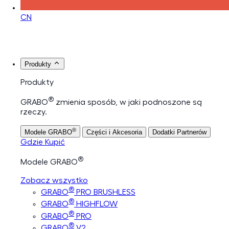
CN
Produkty
Produkty
®
GRABO
zmienia sposób, w jaki podnoszone są
rzeczy.
®
Modele GRABO
Części i Akcesoria
Dodatki Partnerów
Gdzie Kupić
®
Modele GRABO
Zobacz wszystko
®
GRABO
PRO BRUSHLESS
®
GRABO
HIGHFLOW
®
GRABO
PRO
®
GRABO
V2