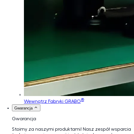
®
Wewnątrz Fabryki GRABO
Gwarancja
Gwarancja
Stoimy za naszymi produktami! Nasz zespół wsparcia