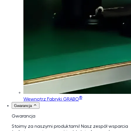
®
Wewnątrz Fabryki GRABO
Gwarancja
Gwarancja
Stoimy za naszymi produktami! Nasz zespół wsparcia