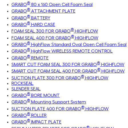
®
GRABO
80 x 160 Open Cell Foam Seal
®
GRABO
ATTACHMENT PLATE
®
GRABO
BATTERY
®
GRABO
HARD CASE
®
FOAM SEAL 300 FOR GRABO
HIGHFLOW
®
FOAM SEAL 400 FOR GRABO
HIGHFLOW
®
GRABO
HighFlow Standard Oval Open Cell Foam Seal
®
GRABO
HighFlow WIRELESS REMOTE CONTROL
®
GRABO
REMOTE
®
SMART CUT FOAM SEAL 300 FOR GRABO
HIGHFLOW
®
SMART CUT FOAM SEAL 400 FOR GRABO
HIGHFLOW
®
SUCTION PLATE 300 FOR GRABO
HIGHFLOW
ROCKSEAL
SLENDER SEAL
®
GRABO
BORE MOUNT
®
GRABO
Mounting Support System
®
SUCTION PLATE 400 FOR GRABO
HIGHFLOW
®
GRABO
ROLLER
®
GRABO
IMPACT PLATE
®