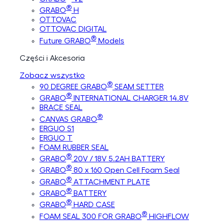
®
GRABO
H
OTTOVAC
OTTOVAC DIGITAL
®
Future GRABO
Models
Części i Akcesoria
Zobacz wszystko
®
90 DEGREE GRABO
SEAM SETTER
®
GRABO
INTERNATIONAL CHARGER 14.8V
BRACE SEAL
®
CANVAS GRABO
ERGUO S1
ERGUO T
FOAM RUBBER SEAL
®
GRABO
20V / 18V 5.2AH BATTERY
®
GRABO
80 x 160 Open Cell Foam Seal
®
GRABO
ATTACHMENT PLATE
®
GRABO
BATTERY
®
GRABO
HARD CASE
®
FOAM SEAL 300 FOR GRABO
HIGHFLOW