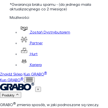
*Gwarancja braku spamu - (do jednego maila
aktualizacyjnego co 2 miesiące)
Możliwości
Zostań Dystrybutorem
Partner
Hurt
Kariera
®
Znajdź Sklep
Kup GRABO
®
Kup GRABO
×
Produkty
®
GRABO
zmienia sposób, w jaki podnoszone są rzeczy.