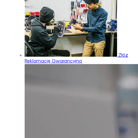
Złóż
Reklamację Gwarancyjną