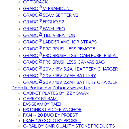
OTTORACK
®
GRABO
VERSAMOUNT
®
GRABO
SEAM SETTER V2
®
GRABO
ERGUO S2
®
GRABO
PANEL PRO
®
GRABO
TILE VIBRATION
®
GRABO
LADDER ANCHOR STRAPS
®
GRABO
PRO BRUSHLESS REMOTE
®
GRABO
PRO BRUSHLESS FOAM RUBBER SEAL
®
GRABO
PRO BRUSHLESS CANVAS BAG
®
GRABO
20V / 18V 5.2AH BATTERY CHARGER
®
GRABO
20V / 18V 2.6AH BATTERY
®
GRABO
20V / 18V 2.6AH BATTERY CHARGER
Dodatki Partnerów
Zobacz wszystko
CABINET PLATES BY IZZY SWAN
CARRYX BY RAIZI
EASISEAM BY RAIZI
ERGONIKS LADDER ANCHOR
FXAH-120 DUO BY PROBST
FXAH-120 SOLO BY PROBST
G-RAIL BY GMR QUALITY STONE PRODUCTS