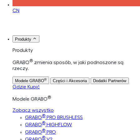
CN
Produkty
Produkty
®
GRABO
zmienia sposób, w jaki podnoszone są
rzeczy.
®
Modele GRABO
Części i Akcesoria
Dodatki Partnerów
Gdzie Kupić
®
Modele GRABO
Zobacz wszystko
®
GRABO
PRO BRUSHLESS
®
GRABO
HIGHFLOW
®
GRABO
PRO
®
GRABO
V2