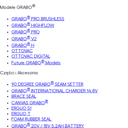
®
Modele GRABO
®
GRABO
PRO BRUSHLESS
®
GRABO
HIGHFLOW
®
GRABO
PRO
®
GRABO
V2
®
GRABO
H
OTTOVAC
OTTOVAC DIGITAL
®
Future GRABO
Models
Części i Akcesoria
®
90 DEGREE GRABO
SEAM SETTER
®
GRABO
INTERNATIONAL CHARGER 14.8V
BRACE SEAL
®
CANVAS GRABO
ERGUO S1
ERGUO T
FOAM RUBBER SEAL
®
GRABO
20V / 18V 5.2AH BATTERY