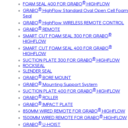
®
FOAM SEAL 400 FOR GRABO
HIGHFLOW
®
GRABO
HighFlow Standard Oval Open Cell Foam
Seal
®
GRABO
HighFlow WIRELESS REMOTE CONTROL
®
GRABO
REMOTE
®
SMART CUT FOAM SEAL 300 FOR GRABO
HIGHFLOW
®
SMART CUT FOAM SEAL 400 FOR GRABO
HIGHFLOW
®
SUCTION PLATE 300 FOR GRABO
HIGHFLOW
ROCKSEAL
SLENDER SEAL
®
GRABO
BORE MOUNT
®
GRABO
Mounting Support System
®
SUCTION PLATE 400 FOR GRABO
HIGHFLOW
®
GRABO
ROLLER
®
GRABO
IMPACT PLATE
®
850MM WIRED REMOTE FOR GRABO
HIGHFLOW
®
1500MM WIRED REMOTE FOR GRABO
HIGHFLOW
®
GRABO
U-HOIST