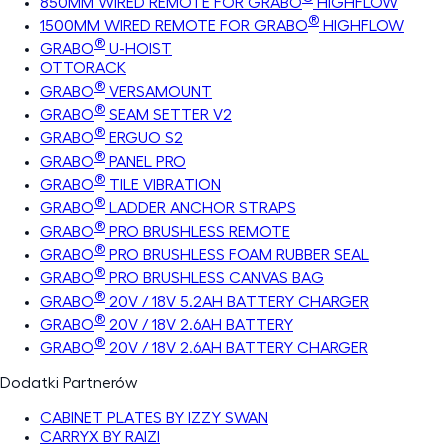
850MM WIRED REMOTE FOR GRABO
HIGHFLOW
®
1500MM WIRED REMOTE FOR GRABO
HIGHFLOW
®
GRABO
U-HOIST
OTTORACK
®
GRABO
VERSAMOUNT
®
GRABO
SEAM SETTER V2
®
GRABO
ERGUO S2
®
GRABO
PANEL PRO
®
GRABO
TILE VIBRATION
®
GRABO
LADDER ANCHOR STRAPS
®
GRABO
PRO BRUSHLESS REMOTE
®
GRABO
PRO BRUSHLESS FOAM RUBBER SEAL
®
GRABO
PRO BRUSHLESS CANVAS BAG
®
GRABO
20V / 18V 5.2AH BATTERY CHARGER
®
GRABO
20V / 18V 2.6AH BATTERY
®
GRABO
20V / 18V 2.6AH BATTERY CHARGER
Dodatki Partnerów
CABINET PLATES BY IZZY SWAN
CARRYX BY RAIZI